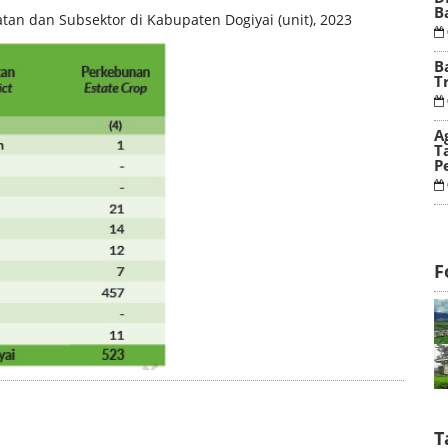
B
n dan Subsektor di Kabupaten Dogiyai (unit), 2023
B
T
A
T
P
F
T