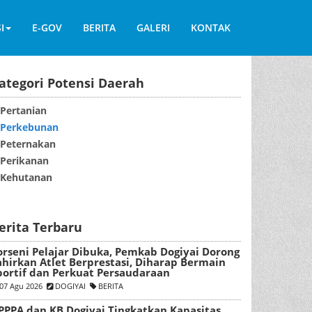
I
E-GOV
BERITA
GALERI
KONTAK
ategori Potensi Daerah
Pertanian
Perkebunan
Peternakan
Perikanan
Kehutanan
erita Terbaru
orseni Pelajar Dibuka, Pemkab Dogiyai Dorong
ahirkan Atlet Berprestasi, Diharap Bermain
portif dan Perkuat Persaudaraan
07 Agu 2026
DOGIYAI
BERITA
PPPA dan KB Dogiyai Tingkatkan Kapasitas