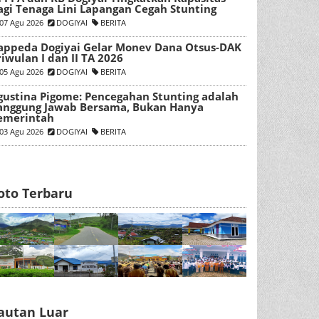
agi Tenaga Lini Lapangan Cegah Stunting
07 Agu 2026
DOGIYAI
BERITA
appeda Dogiyai Gelar Monev Dana Otsus-DAK
riwulan I dan II TA 2026
05 Agu 2026
DOGIYAI
BERITA
gustina Pigome: Pencegahan Stunting adalah
anggung Jawab Bersama, Bukan Hanya
emerintah
03 Agu 2026
DOGIYAI
BERITA
oto Terbaru
autan Luar