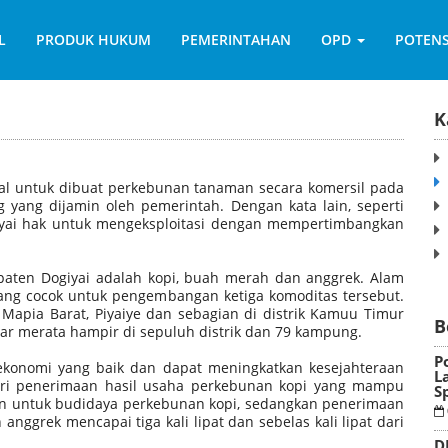
L
PRODUK HUKUM
PEMERINTAHAN
OPD
POTENS
K
gal untuk dibuat perkebunan tanaman secara komersil pada
yang dijamin oleh pemerintah. Dengan kata lain, seperti
yai hak untuk mengeksploitasi dengan mempertimbangkan
paten Dogiyai adalah kopi, buah merah dan anggrek. Alam
ang cocok untuk pengembangan ketiga komoditas tersebut.
Mapia Barat, Piyaiye dan sebagian di distrik Kamuu Timur
B
ar merata hampir di sepuluh distrik dan 79 kampung.
P
ekonomi yang baik dan dapat meningkatkan kesejahteraan
L
 dari penerimaan hasil usaha perkebunan kopi yang mampu
S
rkan untuk budidaya perkebunan kopi, sedangkan penerimaan
ggrek mencapai tiga kali lipat dan sebelas kali lipat dari
D