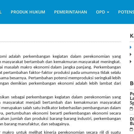
L
PRODUK HUKUM
PEMERINTAHAN
OPD
POTENS
K
omi adalah perkembangan kegiatan dalam perekonomian yang
P
am masyarakat bertambah dan kemakmuran masyarakat meningkat.
ai masalah makro ekonomi dalam jangka panjang. Perkembangan
 pertambahan faktor-faktor produksi pada umumnya tidak selalu
 sama besarnya. Pertambahan potensi memproduksi seringkali lebih
B
engan demikian perkembangan ekonomi adalah lebih lambat dari
P
isikan sebagai perkembangan kegiatan dalam perekonomian yang
L
S
am masyarakat menjadi bertambah dan kemakmuran masyarakat
merupakan salah satu indikator keberhasilan pembangunan dalam
nya, pertumbuhan ekonomi berarti perkembangan ekonomi secara
D
ambahan jumlah dan produksi barang-barang industri, perkembangan
B
an barang manufaktur, dan sebagainya.
makro untuk melihat kinerja perekonomian secara riil di suatu