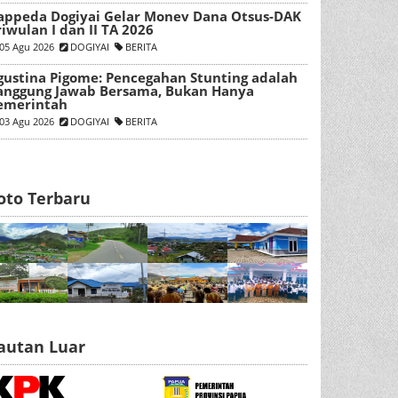
appeda Dogiyai Gelar Monev Dana Otsus-DAK
riwulan I dan II TA 2026
05 Agu 2026
DOGIYAI
BERITA
gustina Pigome: Pencegahan Stunting adalah
anggung Jawab Bersama, Bukan Hanya
emerintah
03 Agu 2026
DOGIYAI
BERITA
oto Terbaru
autan Luar