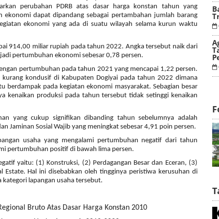
sarkan perubahan PDRB atas dasar harga konstan tahun yang
B
T
n ekonomi dapat dipandang sebagai pertambahan jumlah barang
kegiatan ekonomi yang ada di suatu wilayah selama kurun waktu
A
ai 914,00 miliar rupiah pada tahun 2022. Angka tersebut naik dari
T
rjadi pertumbuhan ekonomi sebesar 0,78 persen.
P
engan pertumbuhan pada tahun 2021 yang mencapai 1,22 persen.
ng kurang kondusif di Kabupaten Dogiyai pada tahun 2022 dimana
ntu berdampak pada kegiatan ekonomi masyarakat. Sebagian besar
 kenaikan produksi pada tahun tersebut tidak setinggi kenaikan
F
an yang cukup signifikan dibanding tahun sebelumnya adalah
an Jaminan Sosial Wajib yang meningkat sebesar 4,91 poin persen.
apangan usaha yang mengalami pertumbuhan negatif dari tahun
i pertumbuhan positif di bawah lima persen.
if yaitu: (1) Konstruksi, (2) Perdagangan Besar dan Eceran, (3)
tate. Hal ini disebabkan oleh tingginya peristiwa kerusuhan di
kategori lapangan usaha tersebut.
T
egional Bruto Atas Dasar Harga Konstan 2010