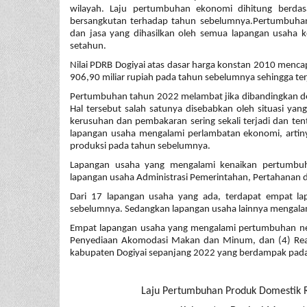
wilayah. Laju pertumbuhan ekonomi dihitung berda
bersangkutan terhadap tahun sebelumnya.Pertumbuha
dan jasa yang dihasilkan oleh semua lapangan usaha 
setahun.
Nilai PDRB Dogiyai atas dasar harga konstan 2010 mencap
906,90 miliar rupiah pada tahun sebelumnya sehingga te
Pertumbuhan tahun 2022 melambat jika dibandingkan d
Hal tersebut salah satunya disebabkan oleh situasi ya
kerusuhan dan pembakaran sering sekali terjadi dan te
lapangan usaha mengalami perlambatan ekonomi, artinya
produksi pada tahun sebelumnya.
Lapangan usaha yang mengalami kenaikan pertumbuh
lapangan usaha Administrasi Pemerintahan, Pertahanan d
Dari 17 lapangan usaha yang ada, terdapat empat l
sebelumnya. Sedangkan lapangan usaha lainnya mengalam
Empat lapangan usaha yang mengalami pertumbuhan negat
Penyediaan Akomodasi Makan dan Minum, dan (4) Real Es
kabupaten Dogiyai sepanjang 2022 yang berdampak pada 
Laju Pertumbuhan Produk Domestik R