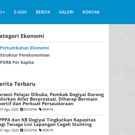
I
E-GOV
BERITA
GALERI
KONTAK
ategori Ekonomi
Pertumbuhan Ekonomi
Struktur Perekonomian
DRB Per Kapita
erita Terbaru
orseni Pelajar Dibuka, Pemkab Dogiyai Dorong
ahirkan Atlet Berprestasi, Diharap Bermain
portif dan Perkuat Persaudaraan
07 Agu 2026
DOGIYAI
BERITA
PPPA dan KB Dogiyai Tingkatkan Kapasitas
agi Tenaga Lini Lapangan Cegah Stunting
07 Agu 2026
DOGIYAI
BERITA