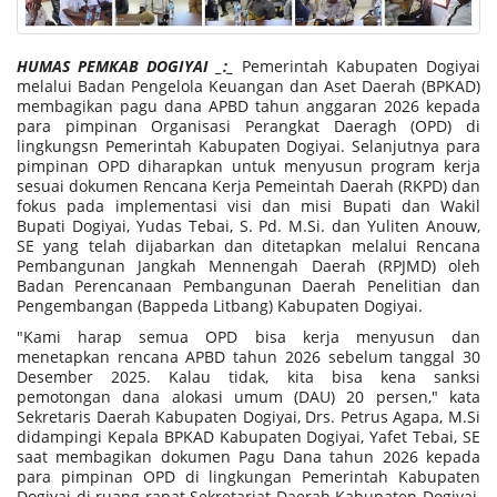
HUMAS PEMKAB DOGIYAI _:_
Pemerintah Kabupaten Dogiyai
melalui Badan Pengelola Keuangan dan Aset Daerah (BPKAD)
membagikan pagu dana APBD tahun anggaran 2026 kepada
para pimpinan Organisasi Perangkat Daeragh (OPD) di
lingkungsn Pemerintah Kabupaten Dogiyai. Selanjutnya para
pimpinan OPD diharapkan untuk menyusun program kerja
sesuai dokumen Rencana Kerja Pemeintah Daerah (RKPD) dan
fokus pada implementasi visi dan misi Bupati dan Wakil
Bupati Dogiyai, Yudas Tebai, S. Pd. M.Si. dan Yuliten Anouw,
SE yang telah dijabarkan dan ditetapkan melalui Rencana
Pembangunan Jangkah Mennengah Daerah (RPJMD) oleh
Badan Perencanaan Pembangunan Daerah Penelitian dan
Pengembangan (Bappeda Litbang) Kabupaten Dogiyai.
"Kami harap semua OPD bisa kerja menyusun dan
menetapkan rencana APBD tahun 2026 sebelum tanggal 30
Desember 2025. Kalau tidak, kita bisa kena sanksi
pemotongan dana alokasi umum (DAU) 20 persen," kata
Sekretaris Daerah Kabupaten Dogiyai, Drs. Petrus Agapa, M.Si
didampingi Kepala BPKAD Kabupaten Dogiyai, Yafet Tebai, SE
saat membagikan dokumen Pagu Dana tahun 2026 kepada
para pimpinan OPD di lingkungan Pemerintah Kabupaten
Dogiyai di ruang rapat Sekretariat Daerah Kabupaten Dogiyai,