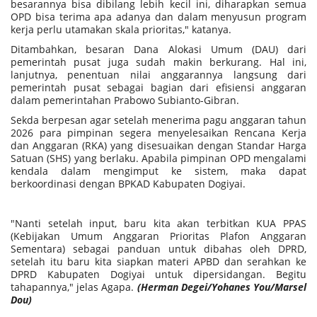
besarannya bisa dibilang lebih kecil ini, diharapkan semua
OPD bisa terima apa adanya dan dalam menyusun program
kerja perlu utamakan skala prioritas," katanya.
Ditambahkan, besaran Dana Alokasi Umum (DAU) dari
pemerintah pusat juga sudah makin berkurang. Hal ini,
lanjutnya, penentuan nilai anggarannya langsung dari
pemerintah pusat sebagai bagian dari efisiensi anggaran
dalam pemerintahan Prabowo Subianto-Gibran.
Sekda berpesan agar setelah menerima pagu anggaran tahun
2026 para pimpinan segera menyelesaikan Rencana Kerja
dan Anggaran (RKA) yang disesuaikan dengan Standar Harga
Satuan (SHS) yang berlaku. Apabila pimpinan OPD mengalami
kendala dalam mengimput ke sistem, maka dapat
berkoordinasi dengan BPKAD Kabupaten Dogiyai.
"Nanti setelah input, baru kita akan terbitkan KUA PPAS
(Kebijakan Umum Anggaran Prioritas Plafon Anggaran
Sementara) sebagai panduan untuk dibahas oleh DPRD,
setelah itu baru kita siapkan materi APBD dan serahkan ke
DPRD Kabupaten Dogiyai untuk dipersidangan. Begitu
tahapannya," jelas Agapa.
(Herman Degei/Yohanes You/Marsel
Dou)