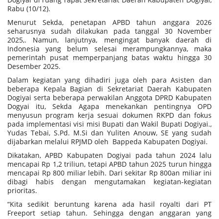
Rabu (10/12).
Menurut Sekda, penetapan APBD tahun anggara 2026
seharusnya sudah dilakukan pada tanggal 30 November
2025,. Namun, lanjutnya, mengingat banyak daerah di
Indonesia yang belum selesai merampungkannya, maka
pemerintah pusat memperpanjang batas waktu hingga 30
Desember 2025.
Dalam kegiatan yang dihadiri juga oleh para Asisten dan
beberapa Kepala Bagian di Sekretariat Daerah Kabupaten
Dogiyai serta beberapa perwakilan Anggota DPRD Kabupaten
Dogyai itu, Sekda Agapa menekankan pentingnya OPD
menyusun program kerja sesuai dokumen RKPD dan fokus
pada implementasi visi misi Bupati dan Wakil Bupati Dogiyai.,
Yudas Tebai, S.Pd. M.Si dan Yuliten Anouw, SE yang sudah
dijabarkan melalui RPJMD oleh
Bappeda Kabupaten Dogiyai.
Dikatakan, APBD Kabupaten Dogiyai pada tahun 2024 lalu
mencapai Rp 1,2 triliun, tetapi APBD tahun 2025 turun hingga
mencapai Rp 800 miliar lebih. Dari sekitar Rp 800an miliar ini
dibagi habis dengan mengutamakan kegiatan-kegiatan
prioritas.
“Kita sedikit beruntung karena ada hasil royalti dari PT
Freeport setiap tahun. Sehingga dengan anggaran yang