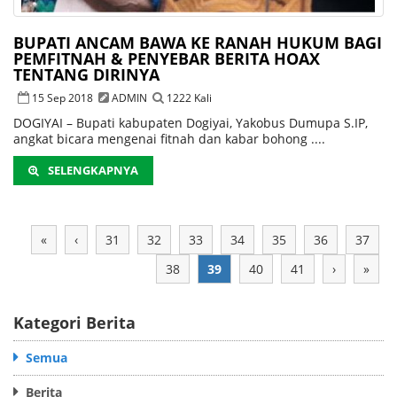
BUPATI ANCAM BAWA KE RANAH HUKUM BAGI
PEMFITNAH & PENYEBAR BERITA HOAX
TENTANG DIRINYA
15 Sep 2018
ADMIN
1222 Kali
DOGIYAI – Bupati kabupaten Dogiyai, Yakobus Dumupa S.IP,
angkat bicara mengenai fitnah dan kabar bohong ....
SELENGKAPNYA
«
‹
31
32
33
34
35
36
37
38
39
40
41
›
»
Kategori Berita
Semua
Berita