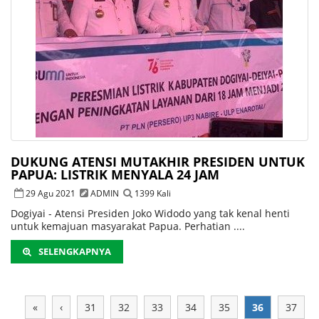
DUKUNG ATENSI MUTAKHIR PRESIDEN UNTUK
PAPUA: LISTRIK MENYALA 24 JAM
29 Agu 2021
ADMIN
1399 Kali
Dogiyai - Atensi Presiden Joko Widodo yang tak kenal henti
untuk kemajuan masyarakat Papua. Perhatian ....
SELENGKAPNYA
«
‹
31
32
33
34
35
36
37